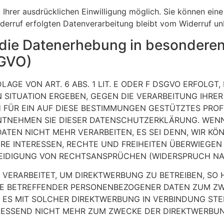
hrer ausdrücklichen Einwilligung möglich. Sie können eine b
derruf erfolgten Datenverarbeitung bleibt vom Widerruf un
die Datenerhebung in besonderen
SGVO)
E VON ART. 6 ABS. 1 LIT. E ODER F DSGVO ERFOLGT, 
N SITUATION ERGEBEN, GEGEN DIE VERARBEITUNG IHR
 FÜR EIN AUF DIESE BESTIMMUNGEN GESTÜTZTES PROFI
ENTNEHMEN SIE DIESER DATENSCHUTZERKLÄRUNG. WENN
ATEN NICHT MEHR VERARBEITEN, ES SEI DENN, WIR 
HRE INTERESSEN, RECHTE UND FREIHEITEN ÜBERWIEGEN
DIGUNG VON RECHTSANSPRÜCHEN (WIDERSPRUCH NACH 
ERARBEITET, UM DIREKTWERBUNG ZU BETREIBEN, SO H
IE BETREFFENDER PERSONENBEZOGENER DATEN ZUM Z
IT ES MIT SOLCHER DIREKTWERBUNG IN VERBINDUNG ST
IESSEND NICHT MEHR ZUM ZWECKE DER DIREKTWERBU