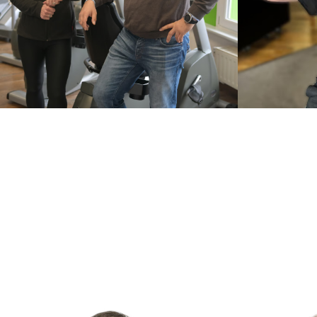
Svenja Massolle
Silke Grep
Studioleitung
Sport- und Fit
Dietmar Breier
Geschäftsführung