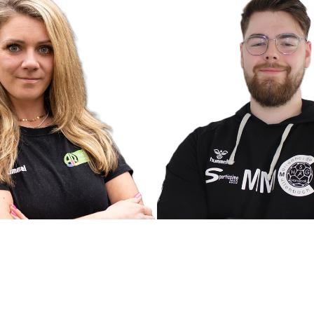
Seifert
Maurice Meyer
tin
Masseur