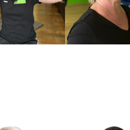
in-Holtmann
Babsi Rau
nesskauffrau
Kursleiterin, Reha Sport Übung
Yogalehrerin, LesMills Tone In