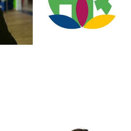
Jasmin Lipps
sleiterin,
Studentin Fitnesstraining
struktorin