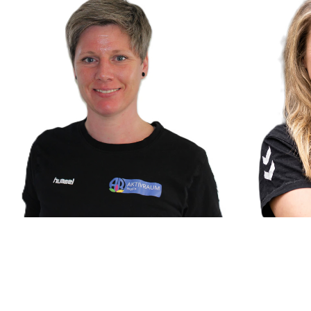
Nadine Lavelle
Katharina 
Physiotherapeutin, Praxisleitung
Physiotherapeu