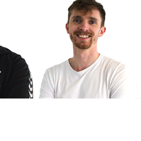
Thorben Haase
Physiotherapeut