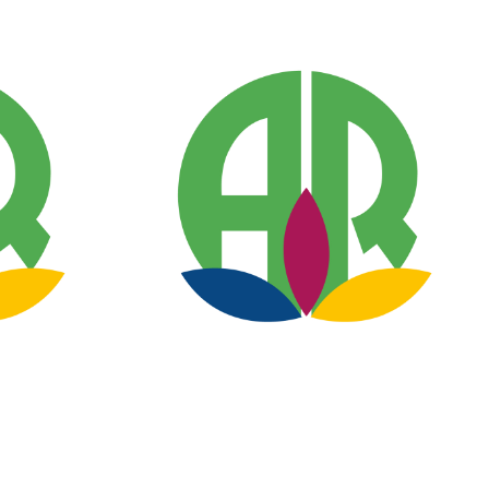
Enya Breier
Service