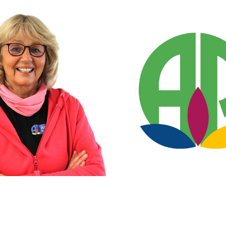
uster
Carlin Schuster
Service