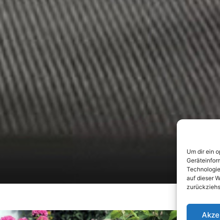
Um dir ein 
Geräteinfor
Technologie
auf dieser W
zurückziehs
Akze