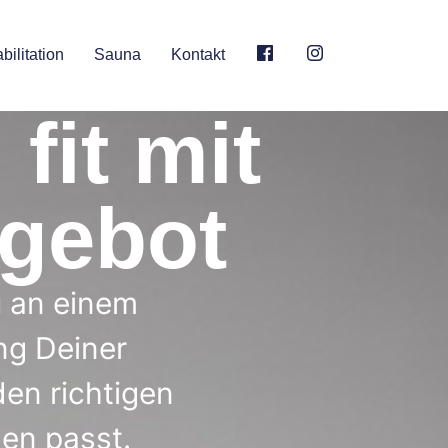
bilitation
Sauna
Kontakt
fit mit
gebot
 an einem
ng Deiner
den richtigen
len passt.